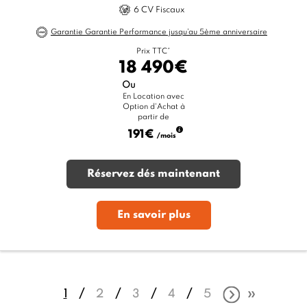
6 CV Fiscaux
Garantie Garantie Performance jusqu'au 5ème anniversaire
Prix TTC*
18 490€
Ou
En Location avec
Option d'Achat à
partir de
191€
/mois
Réservez dés maintenant
En savoir plus
1
2
3
4
5