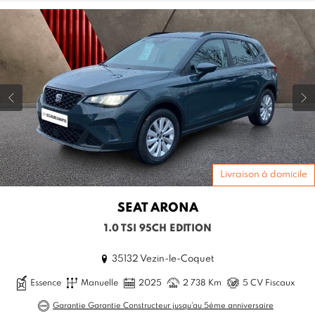
Livraison à domicile
SEAT
ARONA
1.0 TSI 95CH EDITION
35132 Vezin-le-Coquet
Essence
Manuelle
2025
2 738 Km
5 CV Fiscaux
Garantie Garantie Constructeur jusqu'au 5ème anniversaire