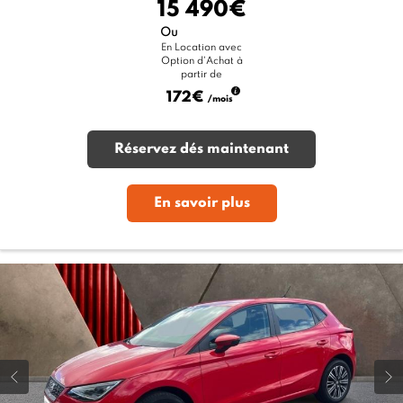
15 490€
Ou
En Location avec
Option d'Achat à
partir de
172€
/mois
Réservez dés maintenant
En savoir plus