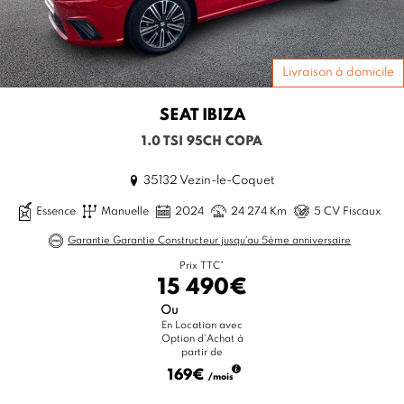
Livraison à domicile
SEAT
IBIZA
1.0 TSI 95CH COPA
35132 Vezin-le-Coquet
Essence
Manuelle
2024
24 274 Km
5 CV Fiscaux
Garantie Garantie Constructeur jusqu'au 5ème anniversaire
Prix TTC*
15 490€
Ou
En Location avec
Option d'Achat à
partir de
169€
/mois