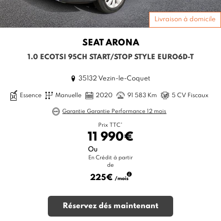
Livraison à domicile
SEAT
ARONA
1.0 ECOTSI 95CH START/STOP STYLE EURO6D-T
35132 Vezin-le-Coquet
Essence
Manuelle
2020
91 583 Km
5 CV Fiscaux
Garantie Garantie Performance 12 mois
Prix TTC*
11 990€
Ou
En Crédit à partir
de
225€
/mois
Réservez dés maintenant