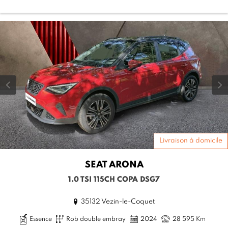
Livraison à domicile
SEAT
ARONA
1.0 TSI 115CH COPA DSG7
35132 Vezin-le-Coquet
Essence
Rob double embray
2024
28 595 Km