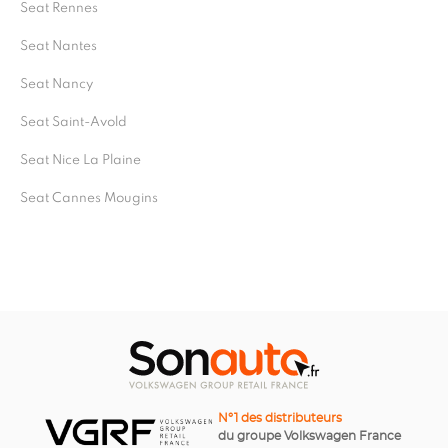
Seat Rennes
Seat Nantes
Seat Nancy
Seat Saint-Avold
Seat Nice La Plaine
Seat Cannes Mougins
N°1 des distributeurs
du groupe Volkswagen France