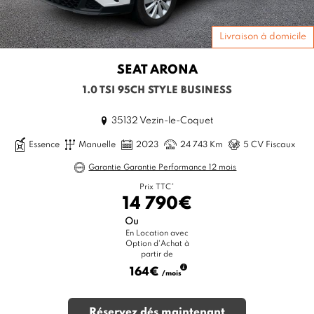
Livraison à domicile
SEAT
ARONA
1.0 TSI 95CH STYLE BUSINESS
35132 Vezin-le-Coquet
Essence
Manuelle
2023
24 743 Km
5 CV Fiscaux
Garantie Garantie Performance 12 mois
Prix TTC*
14 790€
Ou
En Location avec
Option d'Achat à
partir de
164€
/mois
Réservez dés maintenant