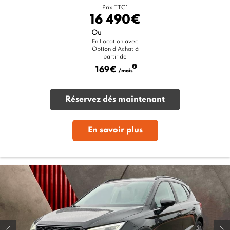
Prix TTC*
16 490€
Ou
En Location avec
Option d'Achat à
partir de
169€
/mois
Réservez dés maintenant
En savoir plus