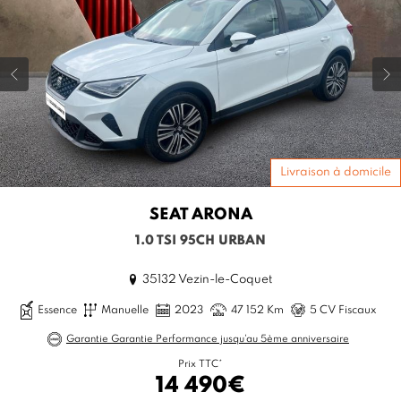
Livraison à domicile
SEAT
ARONA
1.0 TSI 95CH URBAN
35132 Vezin-le-Coquet
Essence
Manuelle
2023
47 152 Km
5 CV Fiscaux
Garantie Garantie Performance jusqu'au 5ème anniversaire
Prix TTC*
14 490€