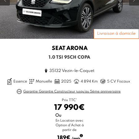
Livraison à domicile
SEAT
ARONA
1.0 TSI 95CH COPA
35132 Vezin-le-Coquet
Essence
Manuelle
2025
4 894 Km
5 CV Fiscaux
Garantie Garantie Constructeur jusqu'au 5ème anniversaire
Prix TTC*
17 990€
Ou
En Location avec
Option d'Achat à
partir de
189€
/mois