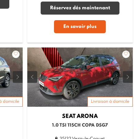
Réservez dés maintenant
En savoir plus
à domicile
Livraison à domicile
SEAT
ARONA
1.0 TSI 115CH COPA DSG7
35132 Vezin-le-Coquet