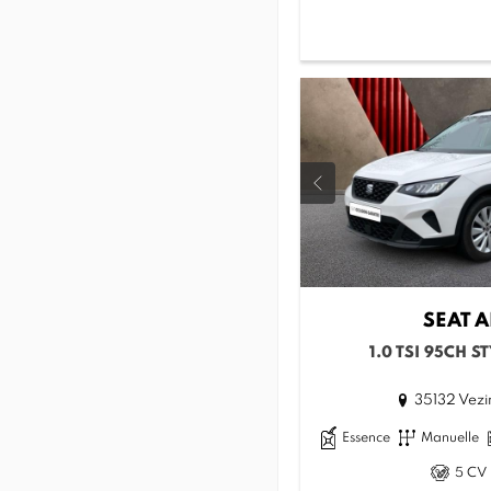
SEAT
A
1.0 TSI 95CH S
35132 Vezi
Essence
Manuelle
5 CV 