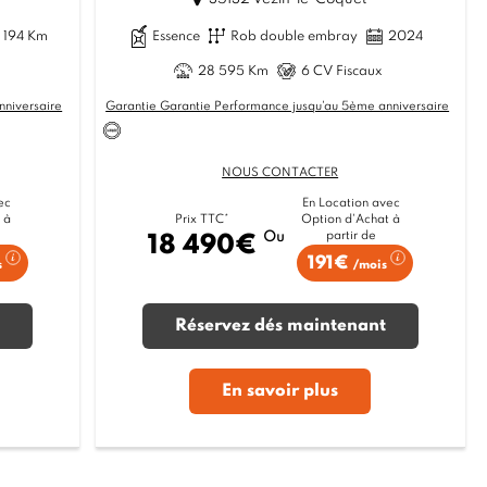
 194 Km
Essence
Rob double embray
2024
28 595 Km
6 CV Fiscaux
nniversaire
Garantie Garantie Performance jusqu'au 5ème anniversaire
NOUS CONTACTER
ec
En Location avec
 à
Option d'Achat à
Prix TTC*
partir de
Ou
18 490€
191€
s
/mois
Réservez dés maintenant
En savoir plus