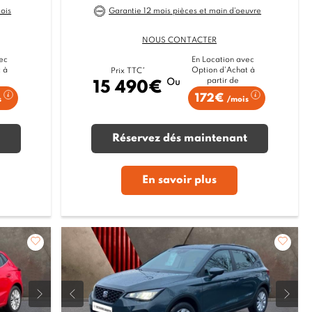
ois
Garantie 12 mois pièces et main d'oeuvre
NOUS CONTACTER
ec
En Location avec
 à
Option d'Achat à
Prix TTC*
partir de
Ou
15 490€
172€
s
/mois
Réservez dés maintenant
En savoir plus