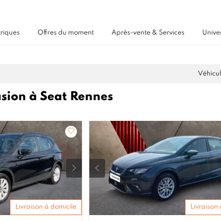
triques
Offres du moment
Après-vente & Services
Unive
Véhicul
asion à Seat Rennes
Livraison à domicile
Livraison 