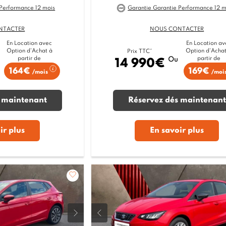
 Performance 12 mois
Garantie Garantie Performance 12 m
NTACTER
NOUS CONTACTER
En Location avec
En Location av
Option d'Achat à
Option d'Achat
Prix TTC*
partir de
partir de
Ou
14 990€
164€
169€
/mois
/moi
 maintenant
Réservez dés maintenant
ir plus
En savoir plus