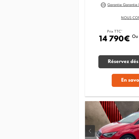
Garantie Garantie
NOUS CO
Prix TTC*
Ou
14 790€
Réservez dés
En savo