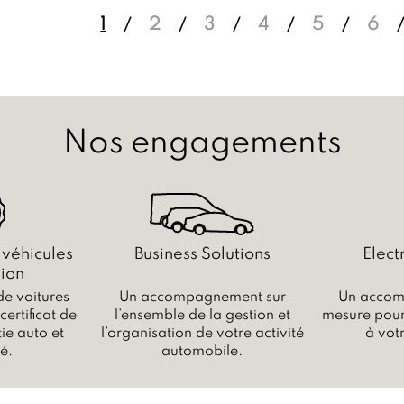
1
2
3
4
5
6
Nos engagements
 véhicules
Business Solutions
Elect
ion
de voitures
Un accompagnement sur
Un accom
ertificat de
l’ensemble de la gestion et
mesure pour 
ie auto et
l’organisation de votre activité
à vot
é.
automobile.