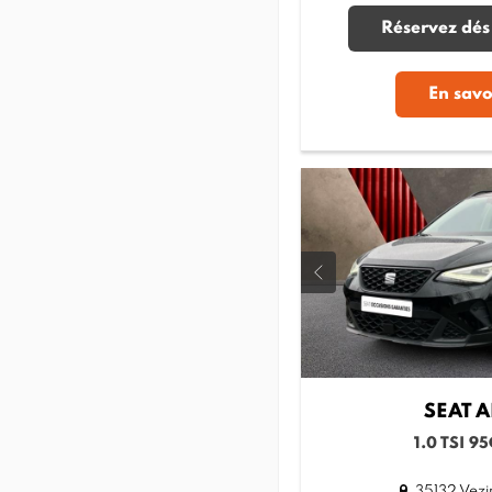
Réservez dés
En savo
SEAT
A
1.0 TSI 9
35132 Vezi