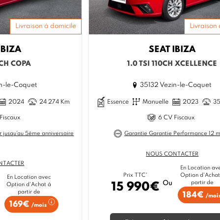
Livraison à domicile
Livraison 
IBIZA
SEAT
IBIZA
5CH COPA
1.0 TSI 110CH XCELLENCE
n-le-Coquet
35132 Vezin-le-Coquet
2024
24 274 Km
Essence
Manuelle
2023
3
Fiscaux
6 CV Fiscaux
r jusqu'au 5ème anniversaire
Garantie Garantie Performance 12 m
NOUS CONTACTER
NTACTER
En Location av
Option d'Achat
Prix TTC*
En Location avec
partir de
Ou
15 990€
Option d'Achat à
partir de
184€
/moi
169€
/mois