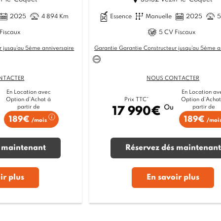
2025
4 894 Km
Essence
Manuelle
2025
5
Fiscaux
5 CV Fiscaux
r jusqu'au 5ème anniversaire
Garantie Garantie Constructeur jusqu'au 5ème a
NTACTER
NOUS CONTACTER
En Location avec
En Location av
Option d'Achat à
Option d'Achat
Prix TTC*
partir de
partir de
Ou
17 990€
189€
189€
/mois
/moi
 maintenant
Réservez dés maintenant
ir plus
En savoir plus