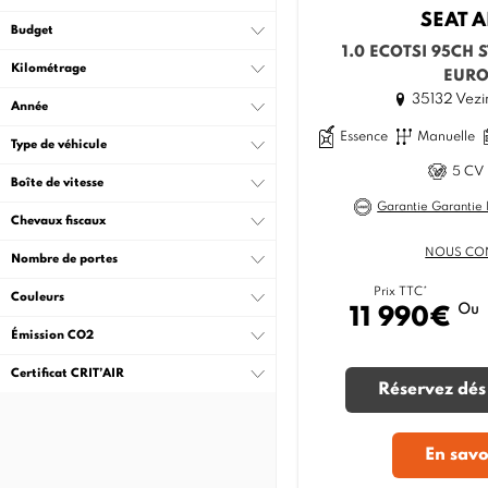
SEAT
A
Budget
1.0 ECOTSI 95CH 
Kilométrage
EURO
35132 Vezi
Année
Essence
Manuelle
Type de véhicule
5 CV 
Boîte de vitesse
Garantie Garantie
Chevaux fiscaux
NOUS CO
Nombre de portes
Prix TTC*
Couleurs
Ou
11 990€
Émission CO2
Certificat CRIT’AIR
Réservez dés
En savo