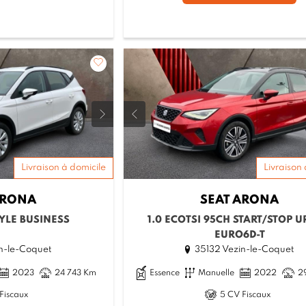
Livraison à domicile
Livraison 
RONA
SEAT
ARONA
TYLE BUSINESS
1.0 ECOTSI 95CH START/STOP 
EURO6D-T
n-le-Coquet
35132 Vezin-le-Coquet
2023
24 743 Km
Essence
Manuelle
2022
2
Fiscaux
5 CV Fiscaux