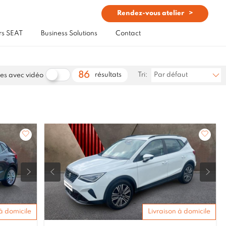
Rendez-vous atelier
rs SEAT
Business Solutions
Contact
86
résultats
Tri:
Par défaut
es avec vidéo
à domicile
Livraison à domicile