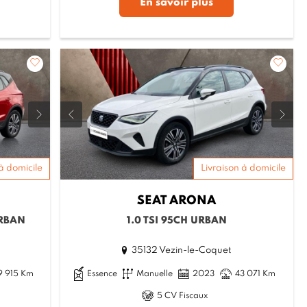
En savoir plus
à domicile
Livraison à domicile
SEAT
ARONA
URBAN
1.0 TSI 95CH URBAN
35132 Vezin-le-Coquet
9 915 Km
Essence
Manuelle
2023
43 071 Km
5 CV Fiscaux