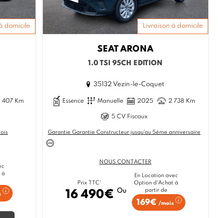
à domicile
Livraison à domicile
SEAT
ARONA
1.0 TSI 95CH EDITION
35132 Vezin-le-Coquet
5 407 Km
Essence
Manuelle
2025
2 738 Km
5 CV Fiscaux
ois
Garantie Garantie Constructeur jusqu'au 5ème anniversaire
NOUS CONTACTER
ec
 à
En Location avec
Option d'Achat à
Prix TTC*
partir de
Ou
16 490€
s
169€
/mois