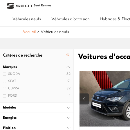
Seat Rennes
Véhicules neufs
Véhicules d’occasion
Hybrides & Elec
Accueil
>
Véhicules neufs
Voitures d'occ
Critères de recherche
Marques
ŠKODA
32
SEAT
21
CUPRA
32
FORD
1
Modèles
Énergies
Finition