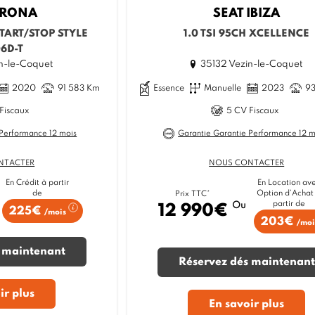
RONA
SEAT
IBIZA
START/STOP STYLE
1.0 TSI 95CH XCELLENCE
6D-T
n-le-Coquet
35132 Vezin-le-Coquet
2020
91 583 Km
Essence
Manuelle
2023
9
Fiscaux
5 CV Fiscaux
 Performance 12 mois
Garantie Garantie Performance 12 m
NTACTER
NOUS CONTACTER
En Crédit à partir
En Location av
de
Option d'Achat
Prix TTC*
partir de
Ou
12 990€
225€
/mois
203€
/moi
 maintenant
Réservez dés maintenant
ir plus
En savoir plus