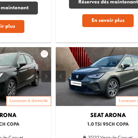
Réservez dés maintenant
 maintenant
En savoir plus
ir plus
Livraison à domicile
Livraison 
RONA
SEAT
ARONA
5CH COPA
1.0 TSI 95CH COPA
n-le-Coquet
35132 Vezin-le-Coquet