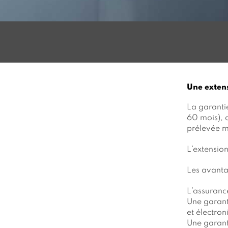
Une extens
La garantie
60 mois), d
prélevée 
L’extension
Les avanta
L’assuranc
Une garant
et électron
Une garant