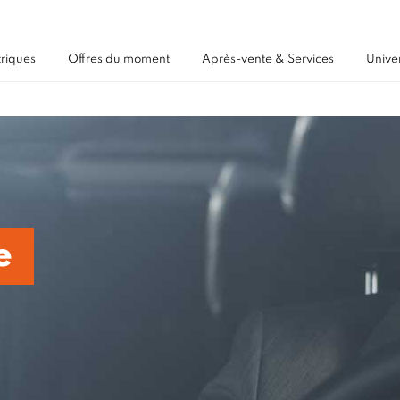
triques
Offres du moment
Après-vente & Services
Unive
e