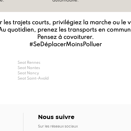
é.
automobile.
 les trajets courts, privilégiez la marche ou le 
Au quotidien, prenez les transports en commun
Pensez à covoiturer.
#SeDéplacerMoinsPolluer
Seat Rennes
Seat Nantes
Seat Nancy
Seat Saint-Avold
Nous suivre
Sur les réseaux sociaux