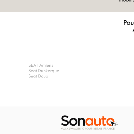
mobilit
Pour
SEAT Amiens
Seat Dunkerque
Seat Douai