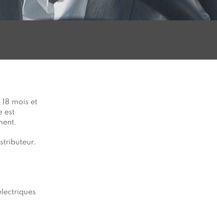
 18 mois et
e est
ment.
stributeur.
lectriques