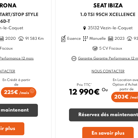
RONA
SEAT
IBIZA
START/STOP STYLE
1.0 TSI 95CH XCELLENCE
6D-T
n-le-Coquet
35132 Vezin-le-Coquet
2020
91 583 Km
Essence
Manuelle
2023
9
Fiscaux
5 CV Fiscaux
 Performance 12 mois
Garantie Garantie Performance 12 m
NTACTER
NOUS CONTACTER
En Crédit à partir
En Location av
de
Option d'Achat
Prix TTC*
partir de
Ou
12 990€
225€
/mois
203€
/moi
 maintenant
Réservez dés maintenant
ir plus
En savoir plus