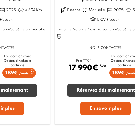
2025
4 894 Km
Essence
Manuelle
2025
5
Fiscaux
5 CV Fiscaux
r jusqu'au 5ème anniversaire
Garantie Garantie Constructeur jusqu'au 5ème a
NTACTER
NOUS CONTACTER
En Location avec
En Location av
Option d'Achat à
Option d'Achat
Prix TTC*
partir de
partir de
Ou
17 990€
189€
189€
/mois
/moi
 maintenant
Réservez dés maintenant
ir plus
En savoir plus