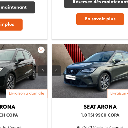
Réservez dés maintenant
 maintenant
En savoir plus
ir plus
Livraison à domicile
Livraison 
RONA
SEAT
ARONA
5CH COPA
1.0 TSI 95CH COPA
n-le-Coquet
35132 Vezin-le-Coquet