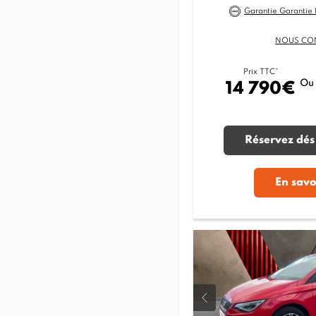
Garantie Garantie
NOUS CO
Prix TTC*
Ou
14 790€
Réservez dés
En savo