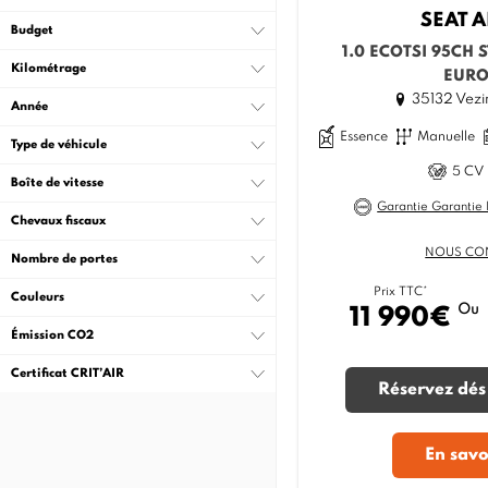
SEAT
A
Budget
1.0 ECOTSI 95CH 
Kilométrage
EURO
35132 Vezi
Année
Essence
Manuelle
Type de véhicule
5 CV 
Boîte de vitesse
Garantie Garantie
Chevaux fiscaux
NOUS CO
Nombre de portes
Prix TTC*
Couleurs
Ou
11 990€
Émission CO2
Certificat CRIT’AIR
Réservez dés
En savo