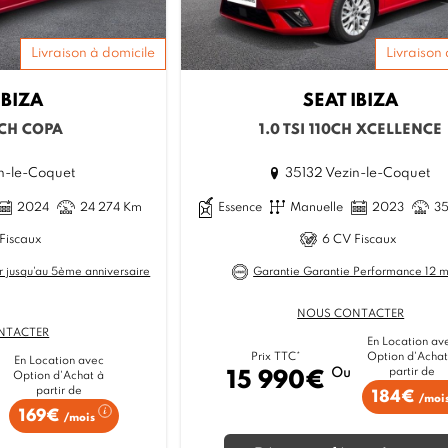
Livraison à domicile
Livraison 
IBIZA
SEAT
IBIZA
5CH COPA
1.0 TSI 110CH XCELLENCE
n-le-Coquet
35132 Vezin-le-Coquet
2024
24 274 Km
Essence
Manuelle
2023
3
Fiscaux
6 CV Fiscaux
r jusqu'au 5ème anniversaire
Garantie Garantie Performance 12 m
NOUS CONTACTER
NTACTER
En Location av
Option d'Achat
Prix TTC*
En Location avec
partir de
Ou
15 990€
Option d'Achat à
partir de
184€
/moi
169€
/mois