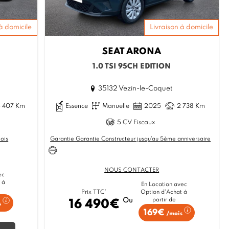
à domicile
Livraison à domicile
SEAT
ARONA
1.0 TSI 95CH EDITION
35132 Vezin-le-Coquet
5 407 Km
Essence
Manuelle
2025
2 738 Km
5 CV Fiscaux
ois
Garantie Garantie Constructeur jusqu'au 5ème anniversaire
NOUS CONTACTER
ec
 à
En Location avec
Option d'Achat à
Prix TTC*
partir de
Ou
16 490€
s
169€
/mois