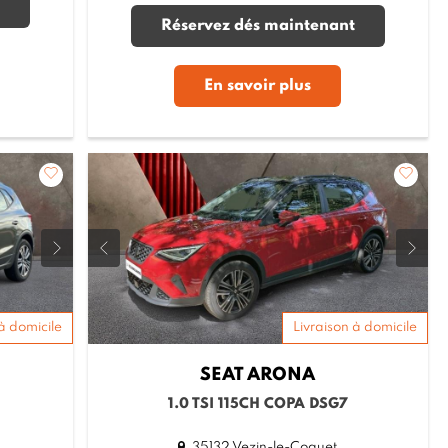
Réservez dés maintenant
En savoir plus
à domicile
Livraison à domicile
SEAT
ARONA
1.0 TSI 115CH COPA DSG7
35132 Vezin-le-Coquet