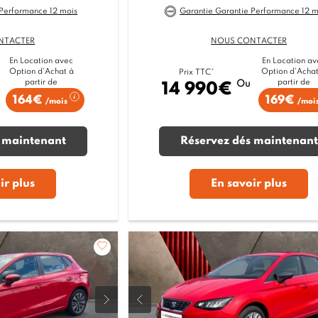
 Performance 12 mois
Garantie Garantie Performance 12 m
NTACTER
NOUS CONTACTER
En Location avec
En Location av
Option d'Achat à
Option d'Achat
Prix TTC*
partir de
partir de
Ou
14 990€
164€
169€
/mois
/moi
 maintenant
Réservez dés maintenant
ir plus
En savoir plus