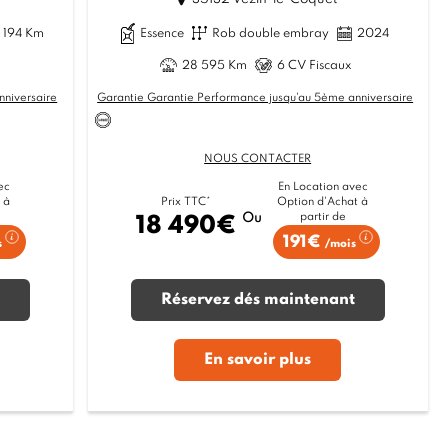
 194 Km
Essence
Rob double embray
2024
28 595 Km
6 CV Fiscaux
nniversaire
Garantie Garantie Performance jusqu'au 5ème anniversaire
NOUS CONTACTER
ec
En Location avec
 à
Option d'Achat à
Prix TTC*
partir de
Ou
18 490€
191€
s
/mois
Réservez dés maintenant
En savoir plus