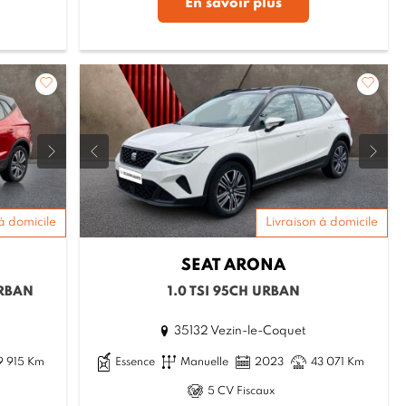
En savoir plus
à domicile
Livraison à domicile
SEAT
ARONA
URBAN
1.0 TSI 95CH URBAN
35132 Vezin-le-Coquet
9 915 Km
Essence
Manuelle
2023
43 071 Km
5 CV Fiscaux