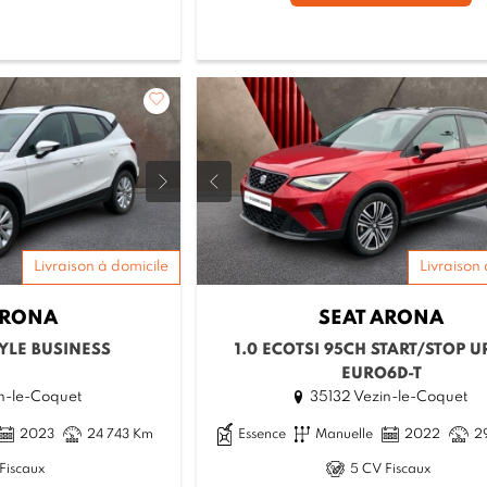
Livraison à domicile
Livraison 
RONA
SEAT
ARONA
TYLE BUSINESS
1.0 ECOTSI 95CH START/STOP 
EURO6D-T
n-le-Coquet
35132 Vezin-le-Coquet
2023
24 743 Km
Essence
Manuelle
2022
2
Fiscaux
5 CV Fiscaux