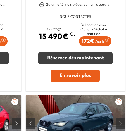
ois
Garantie 12 mois pièces et main d'oeuvre
NOUS CONTACTER
ec
En Location avec
 à
Option d'Achat à
Prix TTC*
partir de
Ou
15 490€
172€
s
/mois
Réservez dés maintenant
En savoir plus