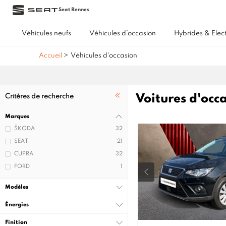
Seat Rennes
Véhicules neufs
Véhicules d’occasion
Hybrides & Elec
Accueil
>
Véhicules d'occasion
Voitures d'occ
Critères de recherche
Marques
ŠKODA
32
SEAT
21
CUPRA
32
FORD
1
Modèles
Énergies
Finition