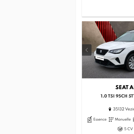
SEAT
A
1.0 TSI 95CH S
35132 Vezi
Essence
Manuelle
5 CV 