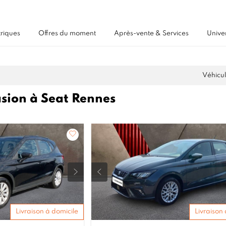
triques
Offres du moment
Après-vente & Services
Unive
Véhicul
asion à Seat Rennes
Livraison à domicile
Livraison 