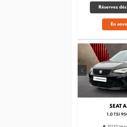
Réservez dés
En savo
SEAT
A
1.0 TSI 9
35132 Vezi