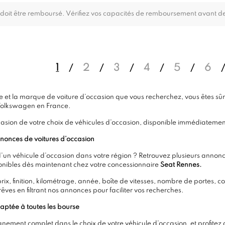
 doit être remboursé. Vérifiez vos capacités de remboursement avant d
1
2
3
4
5
6
 et la marque de voiture d’occasion que vous recherchez, vous êtes sûre d
Volkswagen en France.
asion de votre choix de véhicules d’occasion, disponible immédiatemen
nnonces de voitures d’occasion
d’un véhicule d’occasion dans votre région ? Retrouvez plusieurs ann
sponibles dès maintenant chez votre concessionnaire
Seat Rennes.
ix, finition, kilométrage, année, boîte de vitesses, nombre de portes, c
rêves en filtrant nos annonces pour faciliter vos recherches.
aptée à toutes les bourse
ement complet dans le choix de votre véhicule d’occasion, et profitez 