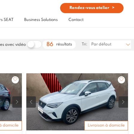
Rendez-vous atelier
rs SEAT
Business Solutions
Contact
86
résultats
Tri:
Par défaut
es avec vidéo
à domicile
Livraison à domicile