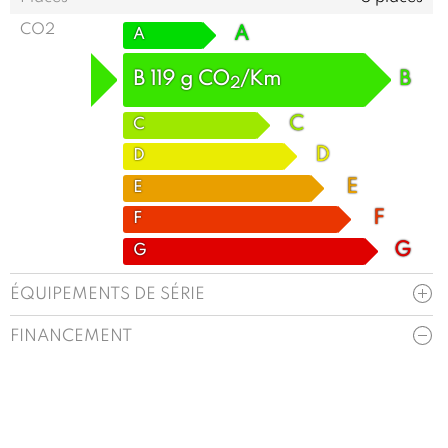
CO2
A
A
B
119
g
CO
/Km
B
2
C
C
D
D
E
E
F
F
G
G
ÉQUIPEMENTS DE SÉRIE
FINANCEMENT