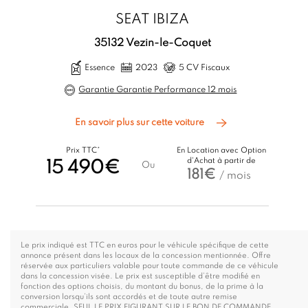
SEAT IBIZA
35132 Vezin-le-Coquet
Essence
2023
5 CV Fiscaux
Garantie Garantie Performance 12 mois
En savoir plus sur cette voiture
Prix TTC*
En Location avec Option
d'Achat à partir de
15 490€
Ou
181€
/ mois
Le prix indiqué est TTC en euros pour le véhicule spécifique de cette
annonce présent dans les locaux de la concession mentionnée. Offre
réservée aux particuliers valable pour toute commande de ce véhicule
dans la concession visée. Le prix est susceptible d’être modifié en
fonction des options choisis, du montant du bonus, de la prime à la
conversion lorsqu’ils sont accordés et de toute autre remise
commerciale. SEUL LE PRIX FIGURANT SUR LE BON DE COMMANDE