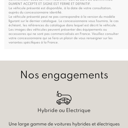
DUMENT ACCEPTE ET SIGNE EST FERME ET DEFINITIF.
Le véhicule présenté est disponible, à la date de votre consultation,
auprès du concessionnaire identifié.
Le véhicule présenté peut ne pas correspondre à la version du modèle
figurant sur le dernier catalogue. Le concessionnaire vous fournira, le cas
échéant, les références du catalogue dans lequel est décrit le véhicule.
Les images des véhicules peuvent présenter des équipements ou
accessoires qui ne sont pas commercialisés en France. Veuillez consulter
votre concessionnaire qui se fera un plaisir de vous renseigner sur les
variantes spécifiques à la France.
Nos engagements
Hybride ou Electrique
Une large gamme de voitures hybrides et électriques