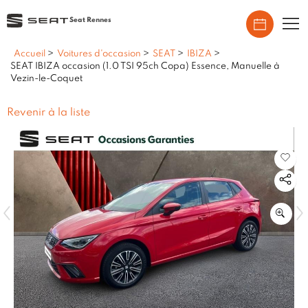
Seat Rennes
Accueil
>
Voitures d'occasion
>
SEAT
>
IBIZA
>
SEAT IBIZA occasion (1.0 TSI 95ch Copa) Essence, Manuelle à
Vezin-le-Coquet
Revenir à la liste