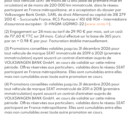
pour tout véhicule SEAT de moins de 13 ans (date de première mise en
circulation) et de moins de 220 000 km immatriculé, dans le réseau
participant en France métropolitaine, et si acceptation du dossier par
Volkswagen Bank Gmbh, SARL de droit Allemand au capital de 318 279
200 € – Succursale France, RCS Pontoise n°451 618 904 – Intermédiaire
d’assurance européen : D-HNQM-UQ9MO-22 (
www.orias.fr
).
(2) Engagement sur 24 mois au tarif de 29,90 € par mois, soit un coût
de 717,60 € TTC sur 24 mois. Calcul effectué sur la base de 365 jours
par an = 0,98 € par jour. Facturation établie mensuellement.
(3) Promotions conseillées valables jusqu’au 31 décembre 2026 pour
tout véhicule de marque SEAT immatriculé de 2019 à 2021 (première
immatriculation) ayant souscrit un contrat d’entretien auprès de
VOLKSWAGEN BANK GmbH, en cours de validité sur cette même
période. Offres réservées aux particuliers, valables dans le réseau SEAT
participant en France métropolitaine. Elles sont cumulables entre elles
mais non cumulables avec toute autre promotion en cours.
(4) Promotions conseillées valables jusqu’au 31 décembre 2026 pour
tout véhicule de marque SEAT immatriculé de 2011 à 2018 (première
immatriculation) ayant souscrit un contrat d’entretien auprès de
VOLKSWAGEN BANK GmbH, en cours de validité sur cette même
période. Offres réservées aux particuliers, valables dans le réseau SEAT
participant en France métropolitaine. Elles sont cumulables entre elles
mais non cumulables avec toute autre promotion en cours.