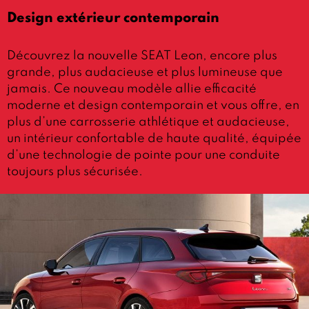
Design extérieur contemporain
Découvrez la nouvelle SEAT Leon, encore plus
grande, plus audacieuse et plus lumineuse que
jamais. Ce nouveau modèle allie efficacité
moderne et design contemporain et vous offre, en
plus d’une carrosserie athlétique et audacieuse,
un intérieur confortable de haute qualité, équipée
d’une technologie de pointe pour une conduite
toujours plus sécurisée.