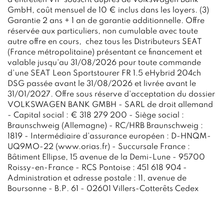
d'entretien VIP souscrit auprès de Volkswagen Bank
GmbH, coût mensuel de 10 € inclus dans les loyers. (3)
Garantie 2 ans + 1 an de garantie additionnelle. Offre
réservée aux particuliers, non cumulable avec toute
autre offre en cours, chez tous les Distributeurs SEAT
(France métropolitaine) présentant ce financement et
valable jusqu'au 31/08/2026 pour toute commande
d'une SEAT Leon Sportstourer FR 1.5 eHybrid 204ch
DSG passée avant le 31/08/2026 et livrée avant le
31/01/2027. Offre sous réserve d'acceptation du dossier
VOLKSWAGEN BANK GMBH - SARL de droit allemand
- Capital social : € 318 279 200 - Siège social :
Braunschweig (Allemagne) - RC/HRB Braunschweig :
1819 - Intermédiaire d'assurance européen : D-HNQM-
UQ9MO-22 (www.orias.fr) - Succursale France :
Bâtiment Ellipse, 15 avenue de la Demi-Lune - 95700
Roissy-en-France - RCS Pontoise : 451 618 904 -
Administration et adresse postale : 11, avenue de
Boursonne - B.P. 61 - 02601 Villers-Cotterêts Cedex