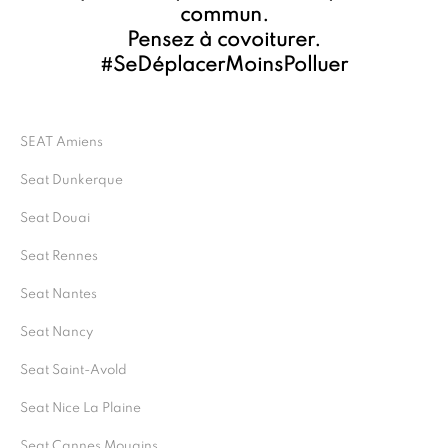
commun.
Pensez à covoiturer.
#SeDéplacerMoinsPolluer
SEAT Amiens
Seat Dunkerque
Seat Douai
Seat Rennes
Seat Nantes
Seat Nancy
Seat Saint-Avold
Seat Nice La Plaine
Seat Cannes Mougins