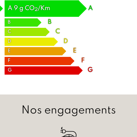
A
9
g
CO
/Km
A
2
B
B
C
C
D
D
E
E
F
F
G
G
Nos engagements