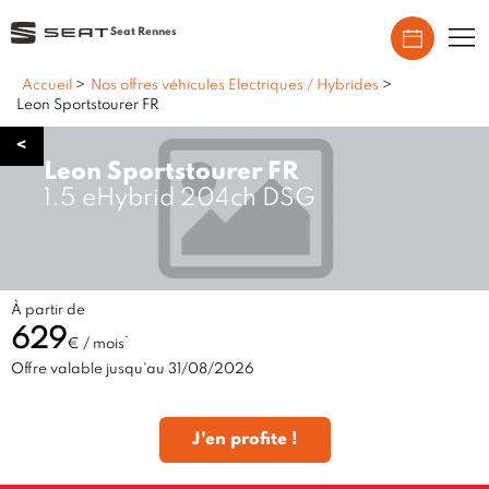
Seat Rennes
Accueil
>
Nos offres véhicules Electriques / Hybrides
>
Leon Sportstourer FR
<
Leon Sportstourer FR
1.5 eHybrid 204ch DSG
À partir de
629
*
€ / mois
Offre valable jusqu'au 31/08/2026
J'en profite !