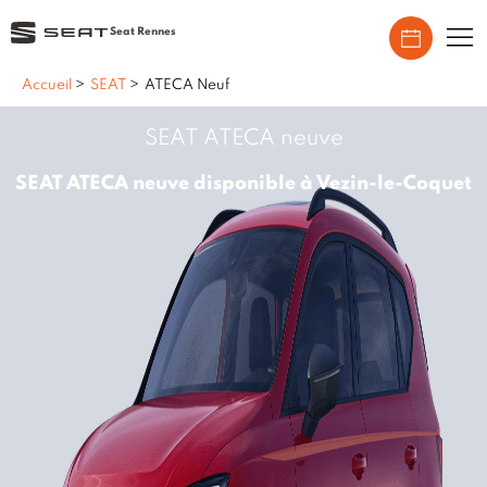
Seat Rennes
Accueil
>
SEAT
>
ATECA Neuf
SEAT ATECA neuve
SEAT ATECA neuve disponible à Vezin-le-Coquet