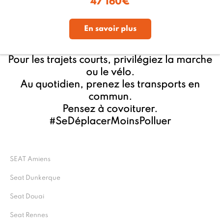
47 160€
En savoir plus
Pour les trajets courts, privilégiez la marche
ou le vélo.
Au quotidien, prenez les transports en
commun.
Pensez à covoiturer.
#SeDéplacerMoinsPolluer
SEAT Amiens
Seat Dunkerque
Seat Douai
Seat Rennes